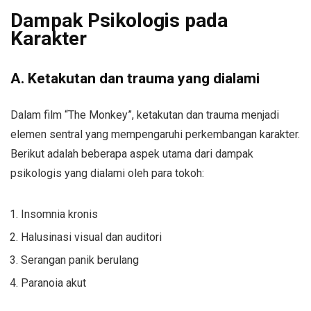
Dampak Psikologis pada
Karakter
A. Ketakutan dan trauma yang dialami
Dalam film “The Monkey”, ketakutan dan trauma menjadi
elemen sentral yang mempengaruhi perkembangan karakter.
Berikut adalah beberapa aspek utama dari dampak
psikologis yang dialami oleh para tokoh:
Insomnia kronis
Halusinasi visual dan auditori
Serangan panik berulang
Paranoia akut