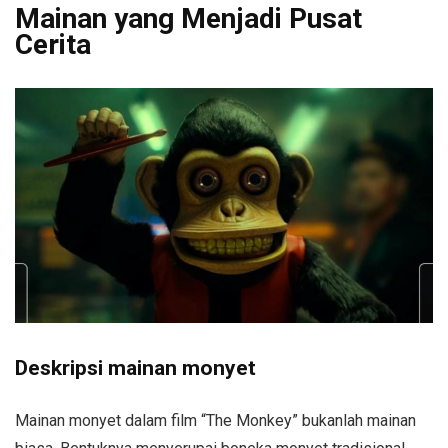
Mainan yang Menjadi Pusat
Cerita
Deskripsi mainan monyet
Mainan monyet dalam film “The Monkey” bukanlah mainan