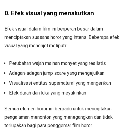
D. Efek visual yang menakutkan
Efek visual dalam film ini berperan besar dalam
menciptakan suasana horor yang intens. Beberapa efek
visual yang menonjol meliputi:
Perubahan wajah mainan monyet yang realistis
Adegan-adegan jump scare yang mengejutkan
Visualisasi entitas supernatural yang mengerikan
Efek darah dan luka yang meyakinkan
Semua elemen horor ini berpadu untuk menciptakan
pengalaman menonton yang menegangkan dan tidak
terlupakan bagi para penggemar film horor.