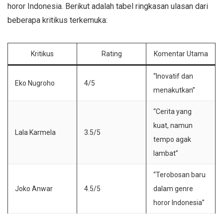
horor Indonesia. Berikut adalah tabel ringkasan ulasan dari
beberapa kritikus terkemuka:
Kritikus
Rating
Komentar Utama
“Inovatif dan
Eko Nugroho
4/5
menakutkan”
“Cerita yang
kuat, namun
Lala Karmela
3.5/5
tempo agak
lambat”
“Terobosan baru
Joko Anwar
4.5/5
dalam genre
horor Indonesia”