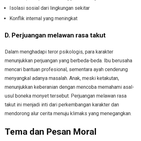
Isolasi sosial dari lingkungan sekitar
Konflik internal yang meningkat
D. Perjuangan melawan rasa takut
Dalam menghadapi teror psikologis, para karakter
menunjukkan perjuangan yang berbeda-beda. Ibu berusaha
mencari bantuan profesional, sementara ayah cenderung
menyangkal adanya masalah. Anak, meski ketakutan,
menunjukkan keberanian dengan mencoba memahami asal-
usul boneka monyet tersebut. Perjuangan melawan rasa
takut ini menjadi inti dari perkembangan karakter dan
mendorong alur cerita menuju klimaks yang menegangkan.
Tema dan Pesan Moral