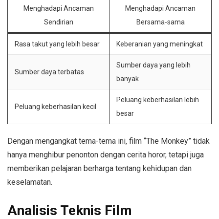
Menghadapi Ancaman
Menghadapi Ancaman
Sendirian
Bersama-sama
Rasa takut yang lebih besar
Keberanian yang meningkat
Sumber daya yang lebih
Sumber daya terbatas
banyak
Peluang keberhasilan lebih
Peluang keberhasilan kecil
besar
Dengan mengangkat tema-tema ini, film “The Monkey” tidak
hanya menghibur penonton dengan cerita horor, tetapi juga
memberikan pelajaran berharga tentang kehidupan dan
keselamatan.
Analisis Teknis Film