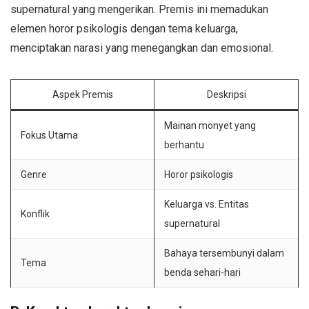
supernatural yang mengerikan. Premis ini memadukan
elemen horor psikologis dengan tema keluarga,
menciptakan narasi yang menegangkan dan emosional.
Aspek Premis
Deskripsi
Mainan monyet yang
Fokus Utama
berhantu
Genre
Horor psikologis
Keluarga vs. Entitas
Konflik
supernatural
Bahaya tersembunyi dalam
Tema
benda sehari-hari