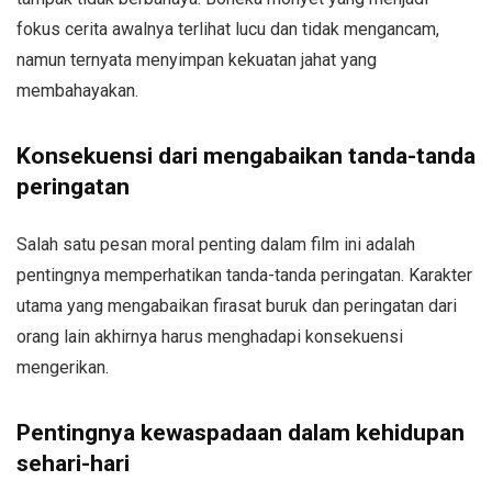
fokus cerita awalnya terlihat lucu dan tidak mengancam,
namun ternyata menyimpan kekuatan jahat yang
membahayakan.
Konsekuensi dari mengabaikan tanda-tanda
peringatan
Salah satu pesan moral penting dalam film ini adalah
pentingnya memperhatikan tanda-tanda peringatan. Karakter
utama yang mengabaikan firasat buruk dan peringatan dari
orang lain akhirnya harus menghadapi konsekuensi
mengerikan.
Pentingnya kewaspadaan dalam kehidupan
sehari-hari