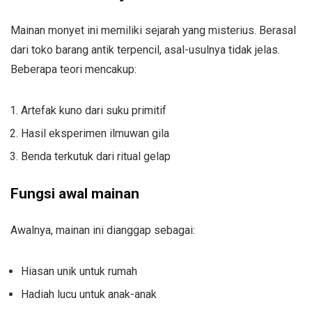
Mainan monyet ini memiliki sejarah yang misterius. Berasal
dari toko barang antik terpencil, asal-usulnya tidak jelas.
Beberapa teori mencakup:
Artefak kuno dari suku primitif
Hasil eksperimen ilmuwan gila
Benda terkutuk dari ritual gelap
Fungsi awal mainan
Awalnya, mainan ini dianggap sebagai:
Hiasan unik untuk rumah
Hadiah lucu untuk anak-anak