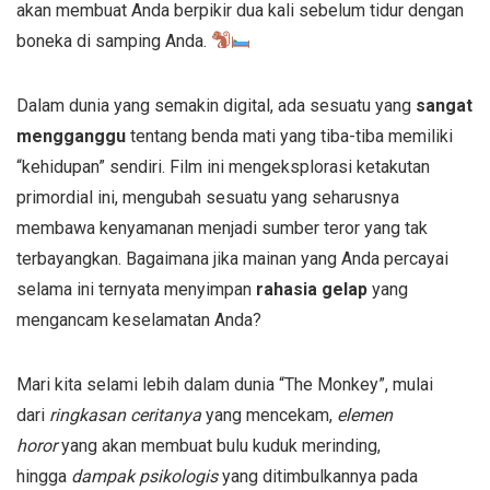
akan membuat Anda berpikir dua kali sebelum tidur dengan
boneka di samping Anda.
Dalam dunia yang semakin digital, ada sesuatu yang
sangat
mengganggu
tentang benda mati yang tiba-tiba memiliki
“kehidupan” sendiri. Film ini mengeksplorasi ketakutan
primordial ini, mengubah sesuatu yang seharusnya
membawa kenyamanan menjadi sumber teror yang tak
terbayangkan. Bagaimana jika mainan yang Anda percayai
selama ini ternyata menyimpan
rahasia gelap
yang
mengancam keselamatan Anda?
Mari kita selami lebih dalam dunia “The Monkey”, mulai
dari
ringkasan ceritanya
yang mencekam,
elemen
horor
yang akan membuat bulu kuduk merinding,
hingga
dampak psikologis
yang ditimbulkannya pada