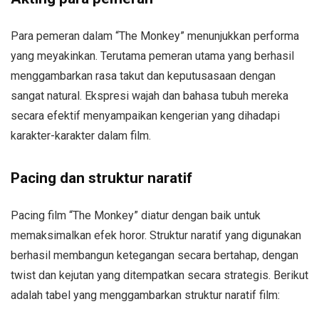
Para pemeran dalam “The Monkey” menunjukkan performa
yang meyakinkan. Terutama pemeran utama yang berhasil
menggambarkan rasa takut dan keputusasaan dengan
sangat natural. Ekspresi wajah dan bahasa tubuh mereka
secara efektif menyampaikan kengerian yang dihadapi
karakter-karakter dalam film.
Pacing dan struktur naratif
Pacing film “The Monkey” diatur dengan baik untuk
memaksimalkan efek horor. Struktur naratif yang digunakan
berhasil membangun ketegangan secara bertahap, dengan
twist dan kejutan yang ditempatkan secara strategis. Berikut
adalah tabel yang menggambarkan struktur naratif film: