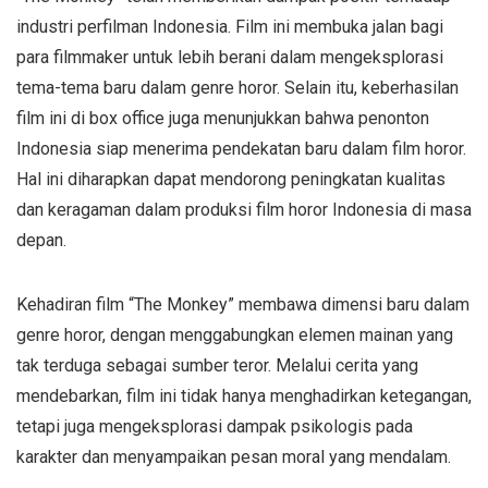
industri perfilman Indonesia. Film ini membuka jalan bagi
para filmmaker untuk lebih berani dalam mengeksplorasi
tema-tema baru dalam genre horor. Selain itu, keberhasilan
film ini di box office juga menunjukkan bahwa penonton
Indonesia siap menerima pendekatan baru dalam film horor.
Hal ini diharapkan dapat mendorong peningkatan kualitas
dan keragaman dalam produksi film horor Indonesia di masa
depan.
Kehadiran film “The Monkey” membawa dimensi baru dalam
genre horor, dengan menggabungkan elemen mainan yang
tak terduga sebagai sumber teror. Melalui cerita yang
mendebarkan, film ini tidak hanya menghadirkan ketegangan,
tetapi juga mengeksplorasi dampak psikologis pada
karakter dan menyampaikan pesan moral yang mendalam.