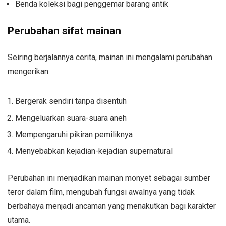
Benda koleksi bagi penggemar barang antik
Perubahan sifat mainan
Seiring berjalannya cerita, mainan ini mengalami perubahan
mengerikan:
Bergerak sendiri tanpa disentuh
Mengeluarkan suara-suara aneh
Mempengaruhi pikiran pemiliknya
Menyebabkan kejadian-kejadian supernatural
Perubahan ini menjadikan mainan monyet sebagai sumber
teror dalam film, mengubah fungsi awalnya yang tidak
berbahaya menjadi ancaman yang menakutkan bagi karakter
utama.