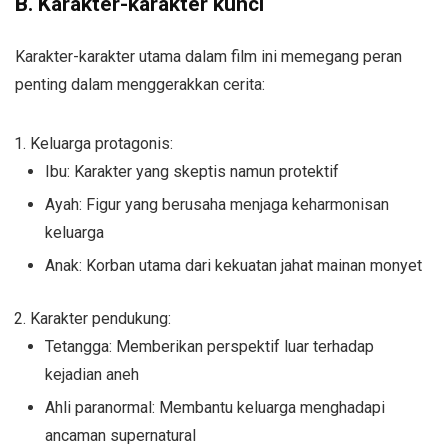
B. Karakter-karakter kunci
Karakter-karakter utama dalam film ini memegang peran
penting dalam menggerakkan cerita:
Keluarga protagonis:
Ibu: Karakter yang skeptis namun protektif
Ayah: Figur yang berusaha menjaga keharmonisan
keluarga
Anak: Korban utama dari kekuatan jahat mainan monyet
Karakter pendukung:
Tetangga: Memberikan perspektif luar terhadap
kejadian aneh
Ahli paranormal: Membantu keluarga menghadapi
ancaman supernatural