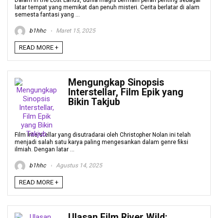
Dalam In the Lost Lands, dunia magis bermain peran penting sebagai
latar tempat yang memikat dan penuh misteri. Cerita berlatar di alam
semesta fantasi yang ...
b1hhc
Maret 15, 2025
READ MORE +
Mengungkap Sinopsis
Interstellar, Film Epik yang
Bikin Takjub
Film Interstellar yang disutradarai oleh Christopher Nolan ini telah
menjadi salah satu karya paling mengesankan dalam genre fiksi
ilmiah. Dengan latar ...
b1hhc
Agustus 14, 2025
READ MORE +
Ulasan Film River Wild: