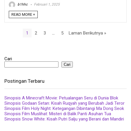
b1hhc
Februari 1, 2025
READ MORE +
1
2
3
…
5
Laman Berikutnya »
Cari
Cari
Postingan Terbaru
Sinopsis A Minecraft Movie: Petualangan Seru di Dunia Blok
Sinopsis Godaan Setan: Kisah Ruqyah yang Berubah Jadi Teror
Sinopsis Film Holy Night: Ketegangan Dibintangi Ma Dong Seok
Sinopsis Film Muslihat: Misteri di Balik Panti Asuhan Tua
Sinopsis Snow White: Kisah Putri Salju yang Berani dan Mandiri