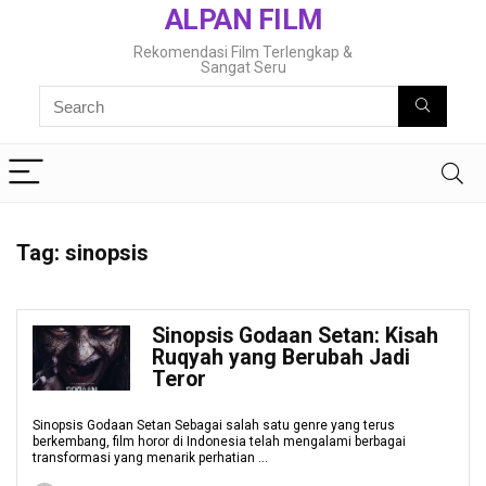
ALPAN FILM
Rekomendasi Film Terlengkap &
Sangat Seru
Tag:
sinopsis
Sinopsis Godaan Setan: Kisah
Ruqyah yang Berubah Jadi
Teror
Sinopsis Godaan Setan Sebagai salah satu genre yang terus
berkembang, film horor di Indonesia telah mengalami berbagai
transformasi yang menarik perhatian ...