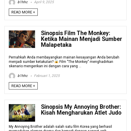
b1hhc
April 9, 2025
READ MORE +
Sinopsis Film The Monkey:
Ketika Mainan Menjadi Sumber
Malapetaka
Pernahkah Anda membayangkan mainan kesayangan Anda berubah
menjadi sumber ketakutan?
Film "The Monkey" menghadirkan
skenario mengerikan ini dengan cara yang ...
b1hhc
Februari 1, 2025
READ MORE +
Sinopsis My Annoying Brother:
Kisah Mengharukan Atlet Judo
My Annoying Brother adalah salah satu film Korea yang berhasil